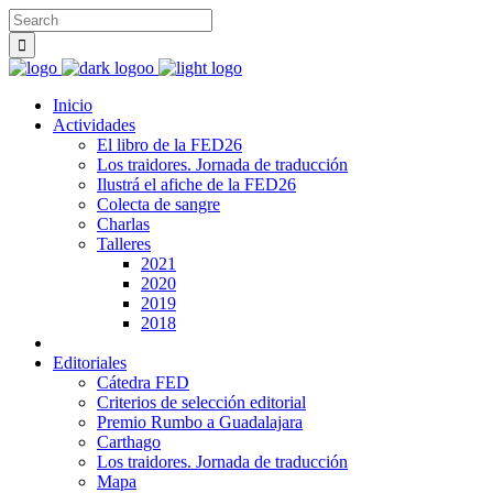
Inicio
Actividades
El libro de la FED26
Los traidores. Jornada de traducción
Ilustrá el afiche de la FED26
Colecta de sangre
Charlas
Talleres
2021
2020
2019
2018
Editoriales
Cátedra FED
Criterios de selección editorial
Premio Rumbo a Guadalajara
Carthago
Los traidores. Jornada de traducción
Mapa