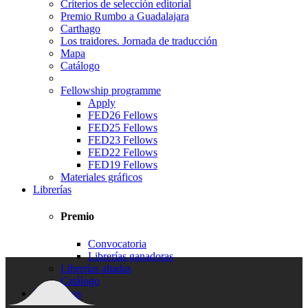
Criterios de selección editorial
Premio Rumbo a Guadalajara
Carthago
Los traidores. Jornada de traducción
Mapa
Catálogo
Fellowship programme
Apply
FED26 Fellows
FED25 Fellows
FED23 Fellows
FED22 Fellows
FED19 Fellows
Materiales gráficos
Librerías
Premio
Convocatoria
Librerías ganadoras
Librerías aliadas
Catálogo
Bibliotecas