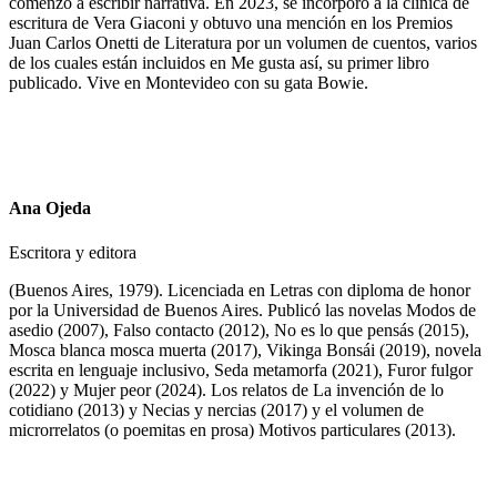
comenzó a escribir narrativa. En 2023, se incorporó a la clínica de
escritura de Vera Giaconi y obtuvo una mención en los Premios
Juan Carlos Onetti de Literatura por un volumen de cuentos, varios
de los cuales están incluidos en Me gusta así, su primer libro
publicado. Vive en Montevideo con su gata Bowie.
Ana Ojeda
Escritora y editora
(Buenos Aires, 1979). Licenciada en Letras con diploma de honor
por la Universidad de Buenos Aires. Publicó las novelas Modos de
asedio (2007), Falso contacto (2012), No es lo que pensás (2015),
Mosca blanca mosca muerta (2017), Vikinga Bonsái (2019), novela
escrita en lenguaje inclusivo, Seda metamorfa (2021), Furor fulgor
(2022) y Mujer peor (2024). Los relatos de La invención de lo
cotidiano (2013) y Necias y nercias (2017) y el volumen de
microrrelatos (o poemitas en prosa) Motivos particulares (2013).